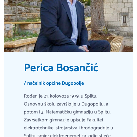
Perica Bosančić
/ načelnik općine Dugopolje
Rođen je 21. kolovoza 1979. u Splitu.
Osnovnu školu završio je u Dugopolju, a
potom i 3. Matematičku gimnaziju u Splitu.
Završetkom gimnazije upisuje Fakultet
elektrotehnike, strojarstva i brodogradnje u
Splitu, smjer elektroenergetika, gdje stječe