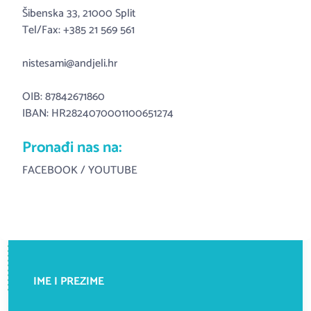
Šibenska 33, 21000 Split
Tel/Fax: +385 21 569 561
nistesami@andjeli.hr
OIB: 87842671860
IBAN: HR2824070001100651274
Pronađi nas na:
FACEBOOK
/
YOUTUBE
IME I PREZIME